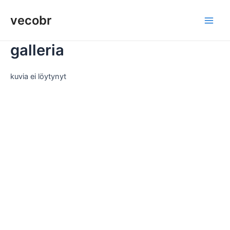
Siirry
vecobr
sisältöön
Pääv
galleria
kuvia ei löytynyt