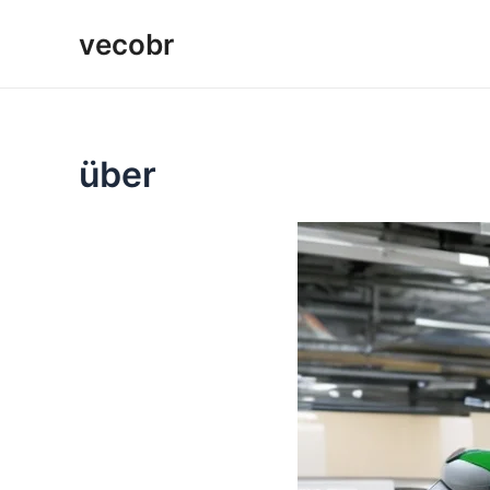
Zum
vecobr
Inhalt
springen
über