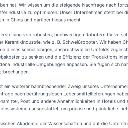
ieben hat. Wir wissen um die steigende Nachfrage nach fort
lieferindustrie zu optimieren. Unser Unternehmen steht bei 
en in China und darüber hinaus macht.
 Herstellung von robusten, hochwertigen Robotern für vers
r Keramikindustrie, wie z. B. Schweißroboter. Wir haben C
n dieses schnelllebigen, anspruchsvollen Umfelds zugeschn
riebskosten zu senken und die Effizienz der Produktionslinie
iedene industrielle Umgebungen anpassen. Sie fügen sich na
terbrechungen.
st ein weiterer bahnbrechender Zweig unseres Unternehmens
rage nach berührungslosen Lebensmittellieferungen haben 
bensmittel, Post und andere Annehmlichkeiten in Hotels un
gationssystemen ausgestattet, um präzise und pünktliche Lie
nesischen Akademie der Wissenschaften und auf die Unterst